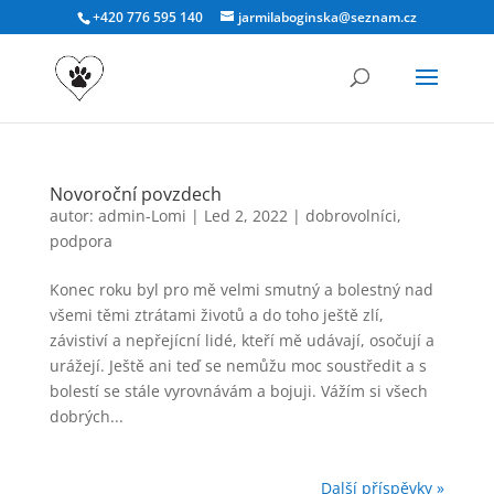
+420 776 595 140
jarmilaboginska@seznam.cz
Novoroční povzdech
autor:
admin-Lomi
|
Led 2, 2022
|
dobrovolníci
,
podpora
Konec roku byl pro mě velmi smutný a bolestný nad
všemi těmi ztrátami životů a do toho ještě zlí,
závistiví a nepřejícní lidé, kteří mě udávají, osočují a
urážejí. Ještě ani teď se nemůžu moc soustředit a s
bolestí se stále vyrovnávám a bojuji. Vážím si všech
dobrých...
Další příspěvky »