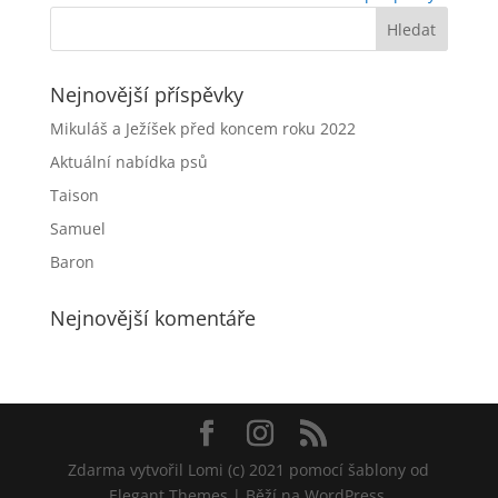
Nejnovější příspěvky
Mikuláš a Ježíšek před koncem roku 2022
Aktuální nabídka psů
Taison
Samuel
Baron
Nejnovější komentáře
Zdarma vytvořil Lomi (c) 2021 pomocí šablony od
Elegant Themes | Běží na WordPress.