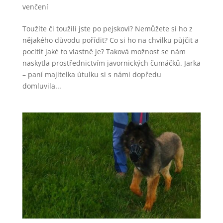
venčení
Toužíte či toužili jste po pejskovi? Nemůžete si ho z
nějakého důvodu pořídit? Co si ho na chvilku půjčit a
pocítit jaké to vlastně je? Taková možnost se nám
naskytla prostřednictvím javornických čumáčků. Jarka
– paní majitelka útulku si s námi dopředu
domluvila...