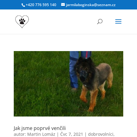
+420 776 595 140
jarmilaboginska@seznam.cz
Jak jsme poprvé venčili
autor:
Martin Lomáz
|
Čvc 7, 2021
|
dobrovolníci
,